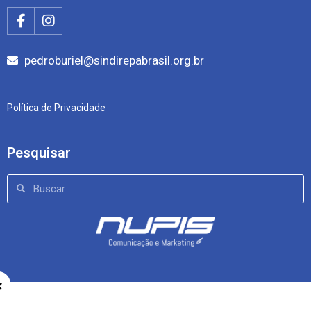
pedroburiel@sindirepabrasil.org.br
Política de Privacidade
Pesquisar
×