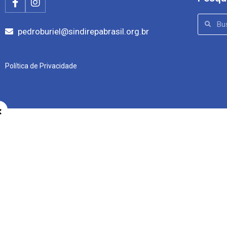
pedroburiel@sindirepabrasil.org.br
Política de Privacidade
×