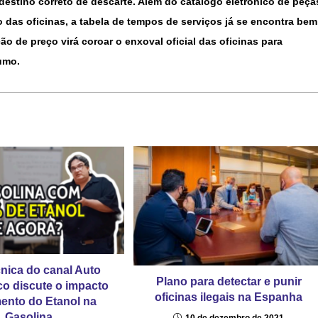
 destino correto de descarte. Além do catálogo eletrônico de peça
 das oficinas, a tabela de tempos de serviços já se encontra bem
o de preço virá coroar o enxoval oficial das oficinas para
umo.
cnica do canal Auto
Plano para detectar e punir
o discute o impacto
oficinas ilegais na Espanha
ento do Etanol na
Gasolina