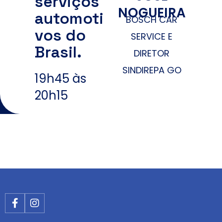
serviços
NOGUEIRA
automoti
BOSCH CAR
vos do
SERVICE E
Brasil.
DIRETOR
SINDIREPA GO
19h45 às
20h15