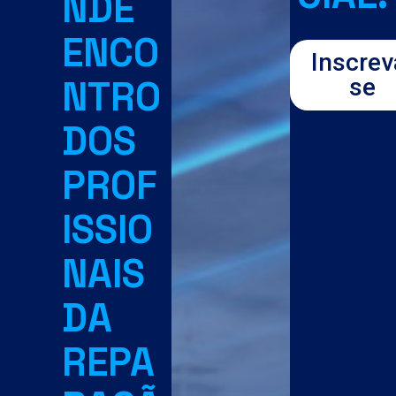
NDE
ENCO
Inscrev
NTRO
se
DOS
PROF
ISSIO
NAIS
DA
REPA