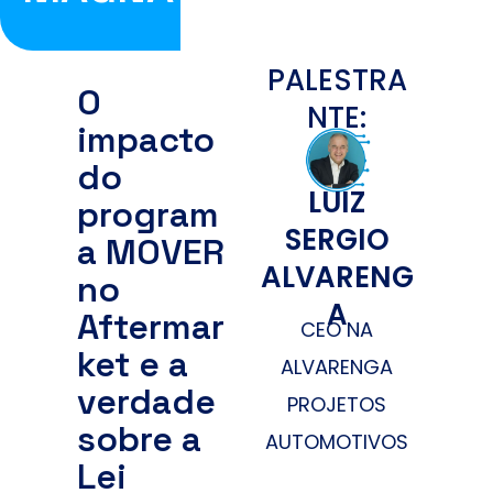
PALESTRA
O
NTE:
impacto
do
LUIZ
program
SERGIO
a MOVER
ALVARENG
no
A
Aftermar
CEO NA
ket e a
ALVARENGA
verdade
PROJETOS
sobre a
AUTOMOTIVOS
Lei