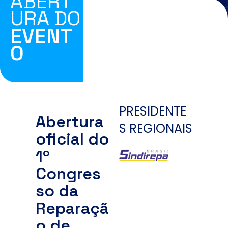
ABERT
URA DO
EVENT
O
PRESIDENTE
Abertura
S REGIONAIS
oficial do
1º
Congres
so da
Reparaçã
o de