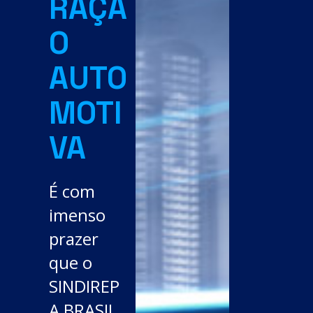
RAÇÃ
O
AUTO
MOTI
VA
É com
imenso
prazer
que o
SINDIREP
A BRASIL,