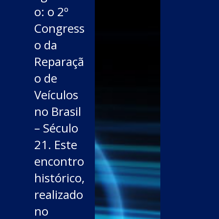
o: o 2º
Congress
o da
Reparaçã
o de
Veículos
no Brasil
– Século
21. Este
encontro
histórico,
realizado
no