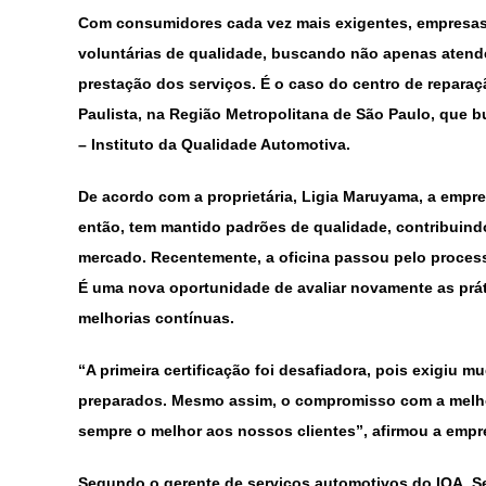
Com consumidores cada vez mais exigentes, empresas 
voluntárias de qualidade, buscando não apenas atende
prestação dos serviços. É o caso do centro de repara
Paulista, na Região Metropolitana de São Paulo, que b
– Instituto da Qualidade Automotiva.
De acordo com a proprietária, Ligia Maruyama, a empre
então, tem mantido padrões de qualidade, contribuindo
mercado. Recentemente, a oficina passou pelo processo
É uma nova oportunidade de avaliar novamente as práti
melhorias contínuas.
“A primeira certificação foi desafiadora, pois exigiu m
preparados. Mesmo assim, o compromisso com a melhor
sempre o melhor aos nossos clientes”, afirmou a empre
Segundo o gerente de serviços automotivos do IQA, Se