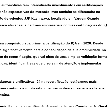
automotivas têm intensificado investimentos em certificações
r às expectativas do mercado, mas também se diferenciar na
ção de veículos JJK Kashiwaya, localizado em Vargem Grande
usca elevar seus padrões empresariais com as certificações do I
sa conquistou sua primeira certificação do IQA em 2020. Desde
 significativamente para a consolidação de sua credibilidade no
 de recertificação, que vai além de uma simples validação forma
cas, identificar áreas que precisam de atenção e implementar
udanças significativas. Já na recertificação, estávamos mais
ia contínua é um desafio que nos motiva a crescer e a oferecer
sária.
rgio Fabiano, a certificação é acreditada pela Coordenação Geral