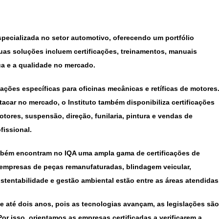
pecializada no setor automotivo, oferecendo um portfólio
uas soluções incluem certificações, treinamentos, manuais
a e a qualidade no mercado.
cações específicas para oficinas mecânicas e retíficas de motores
car no mercado, o Instituto também disponibiliza certificações
ores, suspensão, direção, funilaria, pintura e vendas de
fissional.
mbém encontram no IQA uma ampla gama de certificações de
, empresas de peças remanufaturadas, blindagem veicular,
tentabilidade e gestão ambiental estão entre as áreas atendidas
de até dois anos, pois as tecnologias avançam, as legislações são
or isso, orientamos as empresas certificadas a verificarem a