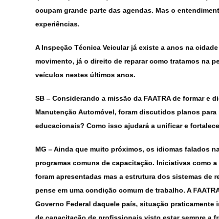
ocupam grande parte das agendas. Mas o entendimento
experiências.
A Inspeção Técnica Veicular já existe a anos na cidad
movimento, já o direito de reparar como tratamos na p
veículos nestes últimos anos.
SB –
Considerando a missão da FAATRA de formar e dig
Manutenção Automóvel, foram discutidos planos para 
educacionais? Como isso ajudará a unificar e fortalec
MG
– Ainda que muito próximos, os idiomas falados na
programas comuns de capacitação. Iniciativas como a ce
foram apresentadas mas a estrutura dos sistemas de r
pense em uma condição comum de trabalho. A FAATRA 
Governo Federal daquele país, situação praticamente i
de capacitação de profissionais visto estar sempre a 