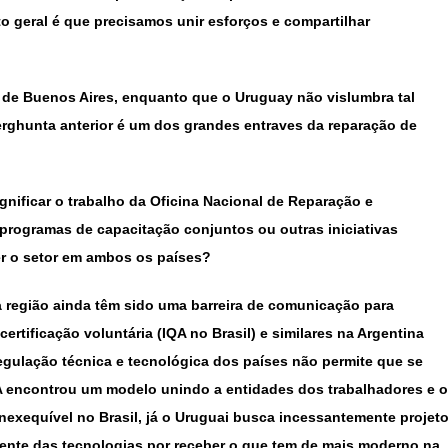
 geral é que precisamos unir esforços e compartilhar
e de Buenos Aires, enquanto que o Uruguay não vislumbra tal
erghunta anterior é um dos grandes entraves da reparação de
nificar o trabalho da Oficina Nacional de Reparação e
programas de capacitação conjuntos ou outras iniciativas
er o setor em ambos os países?
 região ainda têm sido uma barreira de comunicação para
rtificação voluntária (IQA no Brasil) e similares na Argentina
egulação técnica e tecnológica dos países não permite que se
encontrou um modelo unindo a entidades dos trabalhadores e o
nexequível no Brasil, já o Uruguai busca incessantemente projet
frente das tecnologias por receber o que tem de mais moderno na