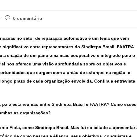
0 comentário
ericanas no setor de reparação automotiva é um tema que vem
ignificativo entre representantes do Sindirepa Brasil, FAATRA
-se a criação de um panorama mais cooperativo e integrado para o
riel nos oferece uma visão aprofundada sobre os objetivos e
portunidades que surgem com a união de esforços na região, e
 longo prazo de cada organização envolvida. Confira a entrevista
s para esta reunião entre Sindirepa Brasil e FAATRA? Como esses
de ambas as organizações?
io Fiola, como Sindirepa Brasil. Mas fui solicitado a apresentar 
stórico de como nasceu a Aliança, seus objetivos, conquistas e