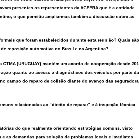
stavam presentes os representantes da ACEERA que é a entidade
ntino, o que permitiu ampliarmos também a discussão sobre as
 formais que foram estabelecidos durante esta reunião? Quais sã
 de reposição automotiva no Brasil e na Argentina?
 a CTMA (URUGUAY) mantém um acordo de cooperação desde 20
eração quanto ao acesso a diagnósticos dos veículos por parte d
no campo do reparo de colisão diante do avanço das seguradora
omuns relacionadas ao “direito de reparar” e à inspeção técnica
tórias do que realmente orientando estratégias comuns, visto
s e as demandas para solução de problemas locais e imediatos