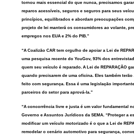
tornou mais essencial do que nunca, precisamos gara
reparos acessíveis, seguros e seguros para seus veícu
princípios, equilibrados e abordam preocupações comp
projeto de lei manterá os consumidores ao volante, pr
empregos nos EUA e 2% do PIB.”
“A Coalizão CAR tem orgulho de apoiar a Lei de REPAR
uma pesquisa recente do YouGov, 93% dos entrevistado
quem seu veículo é reparado. A Lei de REPARAÇÃO ga
quando precisarem de uma oficina. Eles também terão 
feito com segurança. Essa é uma legislação important
parceiros do setor para aprová-la.”
“A concorrência livre e justa é um valor fundamental n
Governo e Assuntos Jurídicos da SEMA. “Proteger a es
modificar um veículo motorizado é o que a Lei de REP
remodelar o cenário automotivo para segurança, conve