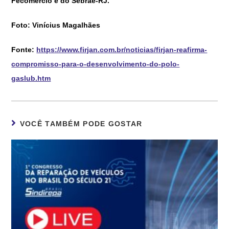
Fecomércio e do Sebrae-RJ.
Foto: Vinícius Magalhães
Fonte:
https://www.firjan.com.br/noticias/firjan-reafirma-
compromisso-para-o-desenvolvimento-do-polo-
gaslub.htm
VOCÊ TAMBÉM PODE GOSTAR