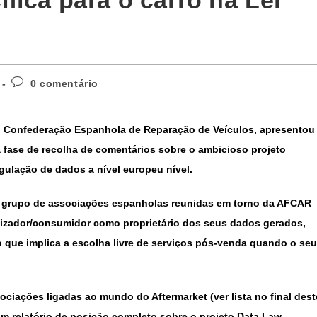
fica para o carro na Lei
0 comentário
 Confederação Espanhola de Reparação de Veículos, apresentou
 fase de recolha de comentários sobre o ambicioso projeto
egulação de dados a nível europeu nível.
 grupo de associações espanholas reunidas em torno da AFCAR
ilizador/consumidor como proprietário dos seus dados gerados,
o que implica a escolha livre de serviços pós-venda quando o seu
ciações ligadas ao mundo do Aftermarket (ver lista no final dest
 relatório de posição completo sobre o projeto Data Law,