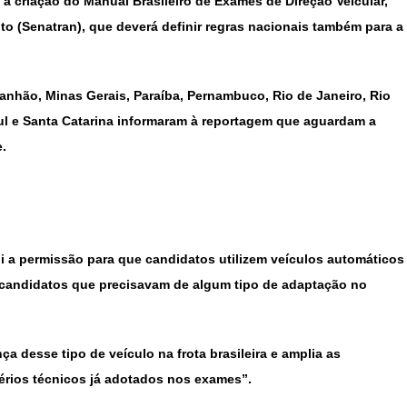
a criação do Manual Brasileiro de Exames de Direção Veicular,
to (Senatran), que deverá definir regras nacionais também para a
ranhão, Minas Gerais, Paraíba, Pernambuco, Rio de Janeiro, Rio
ul e Santa Catarina informaram à reportagem que aguardam a
e.
i a
permissão para que candidatos utilizem veículos automáticos
 a candidatos que precisavam de algum tipo de adaptação no
a desse tipo de veículo na frota brasileira e amplia as
térios técnicos já adotados nos exames”.