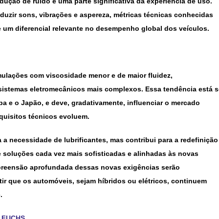
dução de ruído é uma parte significativa da experiência de uso.
duzir sons, vibrações e aspereza, métricas técnicas conhecidas
 um diferencial relevante no desempenho global dos veículos.
rmulações com viscosidade menor e de maior fluidez,
istemas eletromecânicos mais complexos. Essa tendência está s
 e o Japão, e deve, gradativamente, influenciar o mercado
equisitos técnicos evoluem.
 a necessidade de lubrificantes, mas contribui para a redefinição
e soluções cada vez mais sofisticadas e alinhadas às novas
preensão aprofundada dessas novas exigências serão
r que os automóveis, sejam híbridos ou elétricos, continuem
.
a
FUCHS