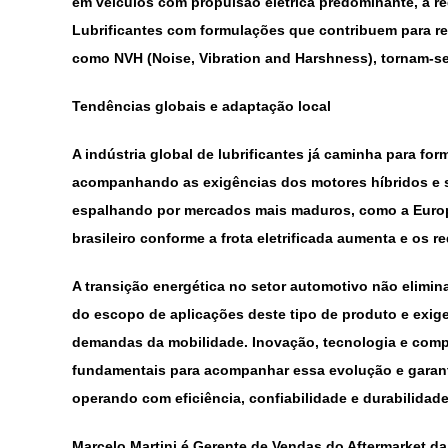
em veículos com propulsão elétrica predominante, a re
Lubrificantes com formulações que contribuem para re
como NVH (Noise, Vibration and Harshness), tornam-se
Tendências globais e adaptação local
A indústria global de lubrificantes já caminha para fo
acompanhando as exigências dos motores híbridos e s
espalhando por mercados mais maduros, como a Europa
brasileiro conforme a frota eletrificada aumenta e os r
A transição energética no setor automotivo não elimina
do escopo de aplicações deste tipo de produto e exig
demandas da mobilidade. Inovação, tecnologia e com
fundamentais para acompanhar essa evolução e garanti
operando com eficiência, confiabilidade e durabilidade
Marcelo Martini é Gerente de Vendas do Aftermarket d