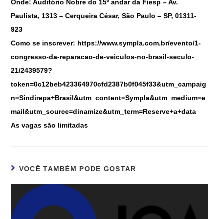
Onde:
Auditório Nobre do 15º andar da Fiesp – Av.
Paulista, 1313 – Cerqueira César, São Paulo – SP, 01311-
923
Como se inscrever:
https://www.sympla.com.br/evento/1-
congresso-da-reparacao-de-veiculos-no-brasil-seculo-
21/2439579?
token=0c12beb423364970cfd2387b0f045f33&utm_campaig
n=Sindirepa+Brasil&utm_content=Sympla&utm_medium=e
mail&utm_source=dinamize&utm_term=Reserve+a+data
As vagas são limitadas
VOCÊ TAMBÉM PODE GOSTAR